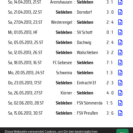
So, 14.04.2013
, 21.ST
Arenshausen
:
Siebleben
3 : 1
So, 21.04.2013
, 22.ST
Siebleben
:
Dorndorf
3 : 0
Sa, 27.04.2013
, 23.ST
Westerengel
:
Siebleben
2 : 4
Mi, 01.05.2013
, HF
Siebleben
:
SV Schott
0 : 1
So, 05.05.2013
, 25.ST
Siebleben
:
Dachwig
2 : 4
So, 12.05.2013
, 26.ST
Siebleben
:
Walschleben
3 : 2
Sa, 18.05.2013
, 16.ST
FC Gebesee
:
Siebleben
7 : 1
Mo, 20.05.2013
, 24.ST
Schweina
:
Siebleben
1 : 3
Do, 23.05.2013
, 17.ST
Siebleben
:
Eintracht Ef
2 : 3
So, 26.05.2013
, 27.ST
Körner
:
Siebleben
4 : 0
So, 02.06.2013
, 28.ST
Siebleben
:
FSV Sömmerda
1 : 5
Sa, 15.06.2013
, 30.ST
Siebleben
:
FSV Preußen
3 : 6
Diese Webseite verwendet Cookies, um Dir den bestmöglichen