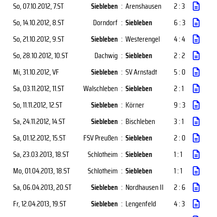
So, 07.10.2012
, 7.ST
Siebleben
:
Arenshausen
2 : 3
So, 14.10.2012
, 8.ST
Dorndorf
:
Siebleben
6 : 3
So, 21.10.2012
, 9.ST
Siebleben
:
Westerengel
4 : 4
So, 28.10.2012
, 10.ST
Dachwig
:
Siebleben
2 : 2
Mi, 31.10.2012
, VF
Siebleben
:
SV Arnstadt
5 : 0
Sa, 03.11.2012
, 11.ST
Walschleben
:
Siebleben
2 : 1
So, 11.11.2012
, 12.ST
Siebleben
:
Körner
9 : 3
Sa, 24.11.2012
, 14.ST
Siebleben
:
Bischleben
3 : 1
Sa, 01.12.2012
, 15.ST
FSV Preußen
:
Siebleben
2 : 0
Sa, 23.03.2013
, 18.ST
Schlotheim
:
Siebleben
1 : 1
Mo, 01.04.2013
, 18.ST
Schlotheim
:
Siebleben
1 : 1
Sa, 06.04.2013
, 20.ST
Siebleben
:
Nordhausen II
2 : 6
Fr, 12.04.2013
, 19.ST
Siebleben
:
Lengenfeld
4 : 3