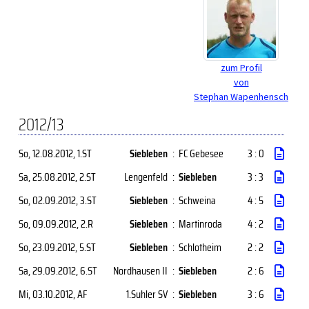
zum Profil
von
Stephan Wapenhensch
2012/13
So, 12.08.2012
, 1.ST
Siebleben
:
FC Gebesee
3 : 0
Sa, 25.08.2012
, 2.ST
Lengenfeld
:
Siebleben
3 : 3
So, 02.09.2012
, 3.ST
Siebleben
:
Schweina
4 : 5
So, 09.09.2012
, 2.R
Siebleben
:
Martinroda
4 : 2
So, 23.09.2012
, 5.ST
Siebleben
:
Schlotheim
2 : 2
Sa, 29.09.2012
, 6.ST
Nordhausen II
:
Siebleben
2 : 6
Mi, 03.10.2012
, AF
1.Suhler SV
:
Siebleben
3 : 6