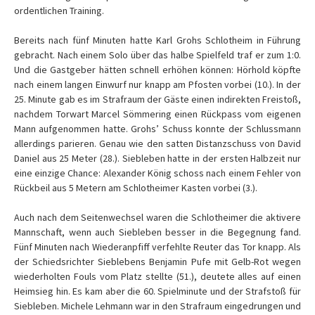
ordentlichen Training.
Bereits nach fünf Minuten hatte Karl Grohs Schlotheim in Führung
gebracht. Nach einem Solo über das halbe Spielfeld traf er zum 1:0.
Und die Gastgeber hätten schnell erhöhen können: Hörhold köpfte
nach einem langen Einwurf nur knapp am Pfosten vorbei (10.). In der
25. Minute gab es im Strafraum der Gäste einen indirekten Freistoß,
nachdem Torwart Marcel Sömmering einen Rückpass vom eigenen
Mann aufgenommen hatte. Grohs’ Schuss konnte der Schlussmann
allerdings parieren. Genau wie den satten Distanzschuss von David
Daniel aus 25 Meter (28.). Siebleben hatte in der ersten Halbzeit nur
eine einzige Chance: Alexander König schoss nach einem Fehler von
Rückbeil aus 5 Metern am Schlotheimer Kasten vorbei (3.).
Auch nach dem Seitenwechsel waren die Schlotheimer die aktivere
Mannschaft, wenn auch Siebleben besser in die Begegnung fand.
Fünf Minuten nach Wiederanpfiff verfehlte Reuter das Tor knapp. Als
der Schiedsrichter Sieblebens Benjamin Pufe mit Gelb-Rot wegen
wiederholten Fouls vom Platz stellte (51.), deutete alles auf einen
Heimsieg hin. Es kam aber die 60. Spielminute und der Strafstoß für
Siebleben. Michele Lehmann war in den Strafraum eingedrungen und