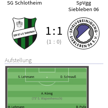
SG Schlotheim
SpVgg
Siebleben 06
1
:
1
(1
:
0)
Aufstellung
S. Lehmann
D. Schnauß
A. König
(73' S. Wapenhensch)
M. Lehmann
B. Pufe