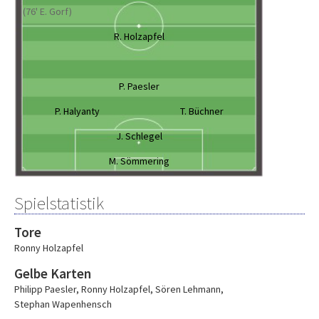
(76' E. Gorf)
R. Holzapfel
P. Paesler
P. Halyanty
T. Büchner
J. Schlegel
M. Sömmering
Spielstatistik
Tore
Ronny Holzapfel
Gelbe Karten
Philipp Paesler
,
Ronny Holzapfel
,
Sören Lehmann
,
Stephan Wapenhensch