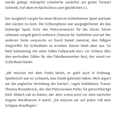
wurde gelegt. Holzapfel scheiterte zunächst am guten Torwart
Schmidt, traf aber im Nachschuss zum glücklichen 1:1.
Der Ausgleich sorgte für einen Bruch im Schlotheimer Spiel und kam
den Gästen zu Gute. Die Schlussphase war ausgeglichener als das
bisherige Spiel, trotz des Platzverweises für die Gäste. Sören
Lehmann vergab gleich mehrere Chancen für Siebleben und auf der
anderen Seite verpasste es David Daniel zweimal, den fälligen
Siegtreffer für Schlotheim zu erzielen. Dieser blieb aber aus. So
hielt Sömmering mit einer tollen Fußparade kurz vor Schluss (88.)
den wertvollen Zähler für den Tabellenneunten fest, der somit vor
Schlotheim bleibt.
„Wir müssen mit dem Punkt leben, er geht auch in Ordnung.
Spielerisch war es schwach, was beide geboten haben. Mich ärgert
nur die ungleiche Verteilung der Karten“, sagte Sieblebens Trainer
Thomas Rosenbrock, der den Platzverweis Pufes für gerechtfertigt
hielt. Ähnlich sah es Damm, der aber schon jetzt vor dem nächsten
Gegner Nordhausen II warnt. „Da müssen wir auf jeden Fall eine
Schippe drauflegen.“