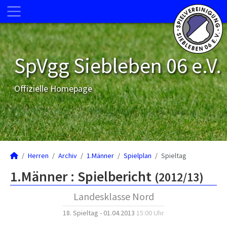
SpVgg Siebleben 06 e.V.
Offizielle Homepage
Herren
Archiv
1.Männer
Spielplan
Spieltag
1.Männer :
Spielbericht
(2012/13)
Landesklasse Nord
18. Spieltag - 01.04.2013
15:00 Uhr