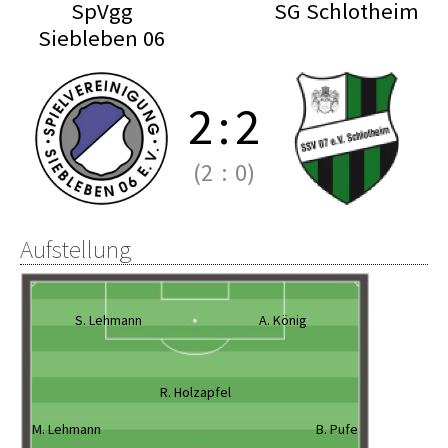
SpVgg
SG Schlotheim
Siebleben 06
2
:
2
(2
:
0)
Aufstellung
S. Lehmann
A. König
R. Holzapfel
M. Lehmann
B. Pufe