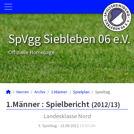
SpVgg Siebleben 06 e.V.
Offizielle Homepage
Herren
Archiv
1.Männer
Spielplan
Spieltag
1.Männer :
Spielbericht
(2012/13)
Landesklasse Nord
5. Spieltag - 23.09.2012
14:30 Uhr