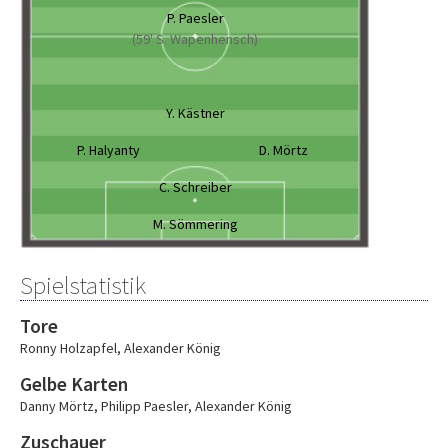
P. Paesler
(59' S. Wapenhensch)
Y. Kästner
P. Halyanty
D. Mörtz
C. Schreiber
M. Sömmering
Spielstatistik
Tore
Ronny Holzapfel
,
Alexander König
Gelbe Karten
Danny Mörtz
,
Philipp Paesler
,
Alexander König
Zuschauer