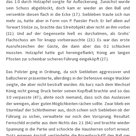
das 1:0 durch Holzapfel sorgte für Auflockerung. Zunächst wurde
sein Schuss abgeblockt, doch kam er wieder an den Ball und
versenkte diesen flach in die Ecke (17.). Siebleben traute sich nun
mehr zu, hatte aber in Form von P. Paesler Pech. Er lief allein auf
Torwart Stolze zu, brachte das Streitobjekt aber nicht an ihm vorbei
(22.). Und auf der Gegenseite hieß es durchatmen, als Grohs’
Flachschuss am Tor knapp vorbeirauschte (23.). Es war das erste
Ausrufezeichen der Gäste, die dann aber das 0:2 schlucken
mussten. Holzapfel hatte gut hereingeflankt; König am langen
Pfosten zur scheinbar sicheren Führung eingeköpft (27.).
Das Polster ging in Ordnung, da sich Siebleben aggressiver und
ballsicherer präsentierte, allerdings in der Defensive einige Wackler
zeigte, die aber nicht bestraft wurden. Als kurz nach dem Wechsel
König nicht genug Druck hinter seinen Kopfball brachte und so das
3:0 verpasste (47.), ahnte noch niemand, dass sich das Auslassen
der wenigen, aber guten Möglichkeiten rächen sollte. Zwar blieb ein
Sturmlauf der Schlotheimer aus, doch schien sich Siebleben ob der
Führung zu sicher, verwaltete nur noch den Vorsprung. Resultat:
Fernschild erzielte aus dem Nichts das 2:1 (64.) und brachte wieder
Spannung in die Partie und schockte die Hausherren sofort erneut.
Trotz eigenen Anstoß vertändelte die Rosenbrock-Elf den Ball per