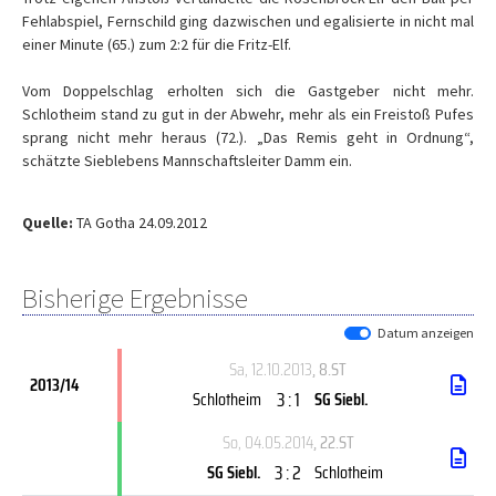
Fehlabspiel, Fernschild ging dazwischen und egalisierte in nicht mal
einer Minute (65.) zum 2:2 für die Fritz-Elf.
Vom Doppelschlag erholten sich die Gastgeber nicht mehr.
Schlotheim stand zu gut in der Abwehr, mehr als ein Freistoß Pufes
sprang nicht mehr heraus (72.). „Das Remis geht in Ordnung“,
schätzte Sieblebens Mannschaftsleiter Damm ein.
Quelle:
TA Gotha 24.09.2012
Bisherige Ergebnisse
Datum anzeigen
Sa, 12.10.2013
, 8.ST
2013/14
3 : 1
Schlotheim
SG Siebl.
So, 04.05.2014
, 22.ST
3 : 2
SG Siebl.
Schlotheim