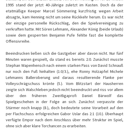
1995 stand der jetzt 40-Jährige zuletzt im Kasten. Doch da der
etatmäßige Keeper Marcel Sömmering kurzfristig wegen Arbeit
absagte, kam Henning nicht um seine Rückkehr herum. Es war nicht
der einzige personelle Rückschlag, den die Spielvereinigung zu
verkraften hatte. Mit Sören Lehmann, Alexander König (beide Urlaub)
sowie dem gesperrten Benjamin Pufe fehlte fast die komplette
Offensivreihe.
Beeindrucken ließen sich die Gastgeber aber davon nicht. Nur fünf
Minuten waren gespielt, da stand es bereits 2:0. Zunächst musste
Stephan Wapenhensch nach einem starken Pass von David Schnauß
nur noch den Fuß hinhalten (1:0/3.), ehe Ronny Holzapfel Michele
Lehmanns Balleroberung und daraus resultierende Flanke per
Volleyschrägschuss krönte (5.). Vom Blitzstart der Hausherren
zeigte sich Walschleben jedoch nicht beeindruckt und riss vor allem
über den früheren Zweitligaprofi Daniel Bärwolf das
Spielgeschehen in der Folge an sich. Zunächst verpasste der
Stürmer noch knapp (8.), doch bedeutete seine Vorarbeit auf den
per Flachschuss erfolgreichen Gabor Uslar das 2:1 (10.). Überhaupt
verfügte Empor nach dem Anschluss über mehr Struktur im Spiel,
ohne sich aber klare Torchancen zu erarbeiten.