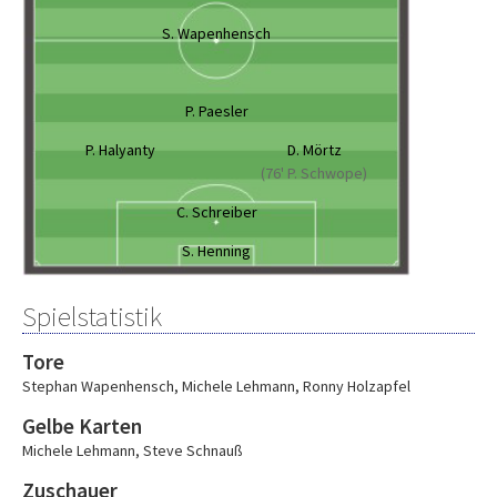
S. Wapenhensch
P. Paesler
P. Halyanty
D. Mörtz
(76' P. Schwope)
C. Schreiber
S. Henning
Spielstatistik
Tore
Stephan Wapenhensch
,
Michele Lehmann
,
Ronny Holzapfel
Gelbe Karten
Michele Lehmann
,
Steve Schnauß
Zuschauer