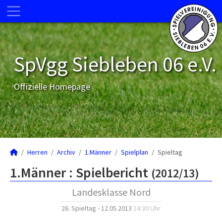
SpVgg Siebleben 06 e.V.
Offizielle Homepage
Herren
Archiv
1.Männer
Spielplan
Spieltag
1.Männer :
Spielbericht
(2012/13)
Landesklasse Nord
26. Spieltag - 12.05.2013
14:30 Uhr