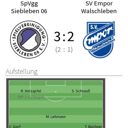
SpVgg
SV Empor
Siebleben 06
Walschleben
3
:
2
(2
:
1)
Aufstellung
R. Holzapfel
S. Schnauß
(89' J. Schlegel)
M. Lehmann
E. Gorf
T. Büchner