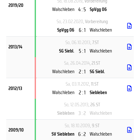
So, 18.08.2019
, Vorbereitung
2019/20
4 : 5
Walschleben
SpVgg 06
So, 23.02.2020
, Vorbereitung
6 : 1
SpVgg 06
Walschleben
So, 06.10.2013
, 7.ST
2013/14
5 : 1
SG Siebl.
Walschleben
Sa, 26.04.2014
, 21.ST
2 : 1
Walschleben
SG Siebl.
Sa, 03.11.2012
, 11.ST
2012/13
2 : 1
Walschleben
Siebleben
So, 12.05.2013
, 26.ST
3 : 2
Siebleben
Walschleben
So, 18.10.2009
, 9.ST
2009/10
6 : 2
SV Siebleben
Walschleben