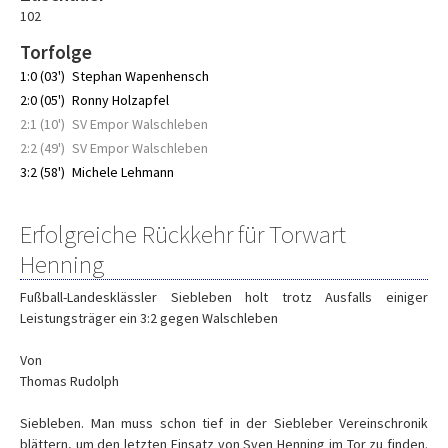
102
Torfolge
1:0 (03')
Stephan Wapenhensch
2:0 (05')
Ronny Holzapfel
2:1 (10')
SV Empor Walschleben
2:2 (49')
SV Empor Walschleben
3:2 (58')
Michele Lehmann
Erfolgreiche Rückkehr für Torwart
Henning
Fußball-Landesklässler Siebleben holt trotz Ausfalls einiger
Leistungsträger ein 3:2 gegen Walschleben
Von
Thomas Rudolph
Siebleben. Man muss schon tief in der Siebleber Vereinschronik
blättern, um den letzten Einsatz von Sven Henning im Tor zu finden.