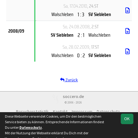
Sa, 17.04.2010
, 24.ST
1 : 3
Walschleben
SV Siebleben
So, 24.08.2008
, 2.ST
2008/09
2 : 1
SV Siebleben
Walschleben
Sa, 28.02.2009
, 17.ST
0 : 2
Walschleben
SV Siebleben
Zurück
soccero.de
© 2006 - 2026
Besucherstatistik
Kontakt
Impressum
Datenschutz
Diese Webseite verwendet Cookies, um Dir den bestmöglichen
OK
Service bieten zu können. Entsprechende Informationen findest
Du unter
Datenschutz
.
Mit der Nutzung der Webseite erklärst Du Dich mit der
Team
Landesklasse
Spielplan
Statistik