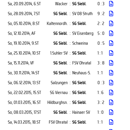
Sa, 20.09.2014
, 6.ST
Wacker
:
SG Siebl.
0 : 3
So, 28.09.2014
, 7.ST
SG Siebl.
:
SV 08 Struth
9 : 2
So, 05.10.2014
, 8.ST
Kaltennordh.
:
SG Siebl.
2 : 2
So, 12.10.2014
, AF
SG Siebl.
:
SV Eisenberg
5 : 0
So, 19.10.2014
, 9.ST
SG Siebl.
:
Schweina
0 : 5
Sa, 25.10.2014
, 10.ST
1.Suhler SV
:
SG Siebl.
1 : 1
Sa, 15.11.2014
, VF
SG Siebl.
:
FSV Ohratal
3 : 8
So, 30.11.2014
, 14.ST
SG Siebl.
:
Neuhaus-S.
1 : 1
Sa, 06.12.2014
, 13.ST
Salzungen
:
SG Siebl.
0 : 3
So, 22.02.2015
, 15.ST
SG Viernau
:
SG Siebl.
1 : 6
So, 01.03.2015
, 16.ST
Hildburghsn.
:
SG Siebl.
3 : 2
So, 08.03.2015
, 17.ST
SG Siebl.
:
Hainaer SV
1 : 0
Sa, 14.03.2015
, 18.ST
FSV Ohratal
:
SG Siebl.
1 : 1