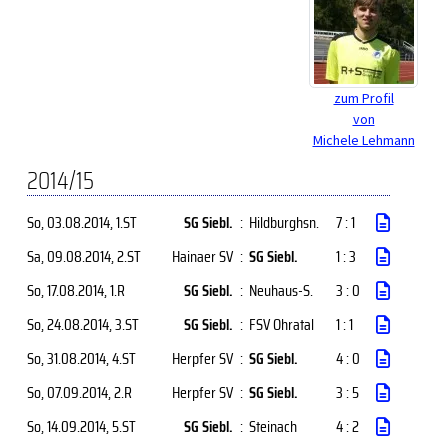
zum Profil
von
Michele Lehmann
2014/15
So, 03.08.2014
, 1.ST
SG Siebl.
:
Hildburghsn.
7 : 1
Sa, 09.08.2014
, 2.ST
Hainaer SV
:
SG Siebl.
1 : 3
So, 17.08.2014
, 1.R
SG Siebl.
:
Neuhaus-S.
3 : 0
So, 24.08.2014
, 3.ST
SG Siebl.
:
FSV Ohratal
1 : 1
So, 31.08.2014
, 4.ST
Herpfer SV
:
SG Siebl.
4 : 0
So, 07.09.2014
, 2.R
Herpfer SV
:
SG Siebl.
3 : 5
So, 14.09.2014
, 5.ST
SG Siebl.
:
Steinach
4 : 2