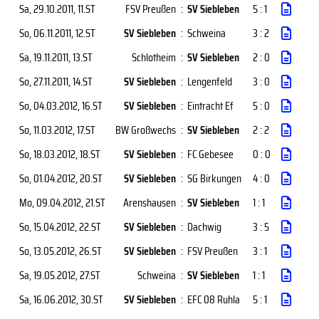
Sa, 29.10.2011
, 11.ST
FSV Preußen
:
SV Siebleben
5 : 1
So, 06.11.2011
, 12.ST
SV Siebleben
:
Schweina
3 : 2
Sa, 19.11.2011
, 13.ST
Schlotheim
:
SV Siebleben
2 : 0
So, 27.11.2011
, 14.ST
SV Siebleben
:
Lengenfeld
3 : 0
So, 04.03.2012
, 16.ST
SV Siebleben
:
Eintracht Ef
5 : 0
So, 11.03.2012
, 17.ST
BW Großwechs
:
SV Siebleben
2 : 2
So, 18.03.2012
, 18.ST
SV Siebleben
:
FC Gebesee
0 : 0
So, 01.04.2012
, 20.ST
SV Siebleben
:
SG Birkungen
4 : 0
Mo, 09.04.2012
, 21.ST
Arenshausen
:
SV Siebleben
1 : 1
So, 15.04.2012
, 22.ST
SV Siebleben
:
Dachwig
3 : 5
So, 13.05.2012
, 26.ST
SV Siebleben
:
FSV Preußen
3 : 1
Sa, 19.05.2012
, 27.ST
Schweina
:
SV Siebleben
1 : 1
Sa, 16.06.2012
, 30.ST
SV Siebleben
:
EFC 08 Ruhla
5 : 1