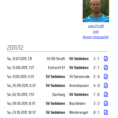
zum Profil
von
Ronny Holzapfel
2011/12
So, 31.07.2011
, 1.R
SV 08 Struth
:
SV Siebleben
3 : 1
Sa, 13.08.2011
, 1.ST
Eintracht Ef
:
SV Siebleben
2 : 1
So, 11.09.2011
, 4.ST
SV Siebleben
:
SV Siemerode
2 : 6
So, 25.09.2011
, 6.ST
SV Siebleben
:
Arenshausen
4 : 0
So, 02.10.2011
, 7.ST
Dachwig
:
SV Siebleben
7 : 0
So, 09.10.2011
, 8.ST
SV Siebleben
:
Bischleben
3 : 2
So, 23.10.2011
, 10.ST
SV Siebleben
:
Westerengel
8 : 1