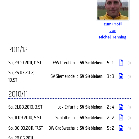
zum Profil
von
Michel Henning
2011/12
Sa, 29.10.2011
, 11.ST
FSV Preußen
:
SV Siebleben
5 : 1
(1)
So, 25.03.2012
,
SV Siemerode
:
SV Siebleben
3 : 3
(1)
19.ST
2010/11
Sa, 21.08.2010
, 3.ST
Lok Erfurt
:
SV Siebleben
2 : 4
(1)
Sa, 11.09.2010
, 5.ST
Schlotheim
:
SV Siebleben
2 : 2
(1)
So, 06.03.2011
, 17.ST
BW Großwechs
:
SV Siebleben
5 : 2
(1)
Sa, 28.05.2011
,