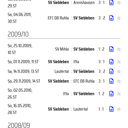
SV Siebleben
:
Arenshausen
3 : 1
(1)
29.ST
Sa, 04.06.2011
,
EFC 08 Ruhla
:
SV Siebleben
3 : 2
(1)
30.ST
2009/10
So, 25.10.2009
,
SV Mihla
:
SV Siebleben
1 : 2
(1)
10.ST
So, 01.11.2009
, 11.ST
SV Siebleben
:
Ifta
3 : 1
(1)
Sa, 14.11.2009
, 13.ST
Lautertal
:
SV Siebleben
3 : 2
(1)
So, 29.11.2009
, 14.ST
SV Siebleben
:
EFC 08 Ruhla
3 : 1
(1)
So, 02.05.2010
,
Ifta
:
SV Siebleben
1 : 2
(1)
26.ST
So, 16.05.2010
,
SV Siebleben
:
Lautertal
1 : 1
(1)
28.ST
2008/09