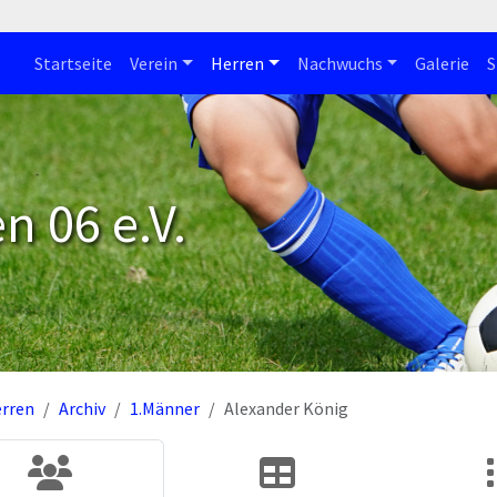
Startseite
Verein
Herren
Nachwuchs
Galerie
S
n 06 e.V.
rren
Archiv
1.Männer
Alexander König