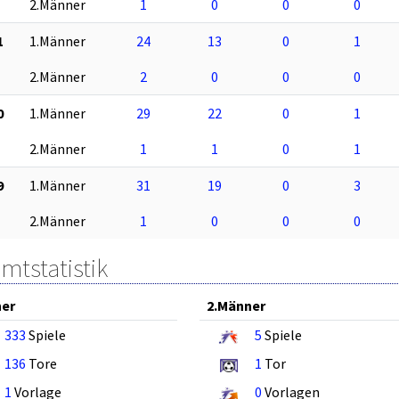
2.Männer
1
0
0
0
1
1.Männer
24
13
0
1
2.Männer
2
0
0
0
0
1.Männer
29
22
0
1
2.Männer
1
1
0
1
9
1.Männer
31
19
0
3
2.Männer
1
0
0
0
mtstatistik
ner
2.Männer
333
Spiele
5
Spiele
136
Tore
1
Tor
1
Vorlage
0
Vorlagen