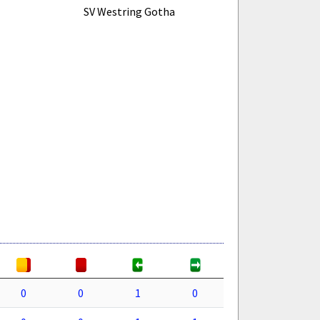
SV Westring Gotha
0
0
1
0