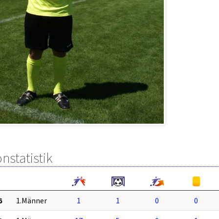
nstatistik
6
1.Männer
1
1
0
0