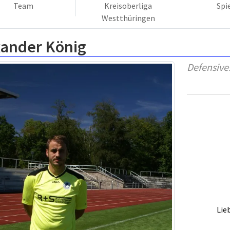
Team
Kreisoberliga
Spi
Westthüringen
xander König
Defensives
Lie