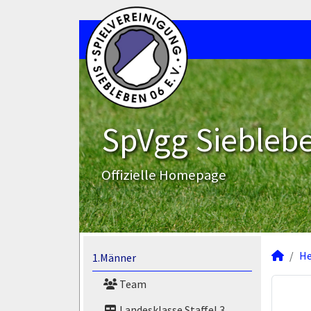
SpVgg Sieblebe
Offizielle Homepage
He
1.Männer
Team
Landesklasse Staffel 3