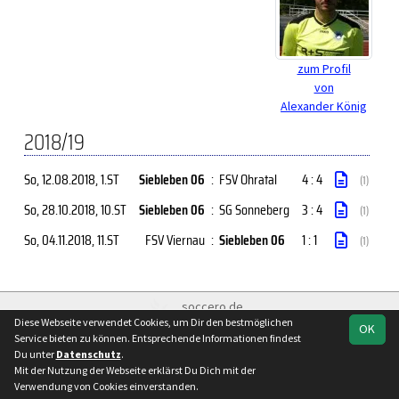
zum Profil
von
Alexander König
2018/19
So, 12.08.2018
, 1.ST
Siebleben 06
:
FSV Ohratal
4 : 4
(1)
So, 28.10.2018
, 10.ST
Siebleben 06
:
SG Sonneberg
3 : 4
(1)
So, 04.11.2018
, 11.ST
FSV Viernau
:
Siebleben 06
1 : 1
(1)
soccero.de
Diese Webseite verwendet Cookies, um Dir den bestmöglichen
© 2006 - 2026
OK
Service bieten zu können. Entsprechende Informationen findest
Besucherstatistik
Kontakt
Impressum
Datenschutz
Du unter
Datenschutz
.
Mit der Nutzung der Webseite erklärst Du Dich mit der
Verwendung von Cookies einverstanden.