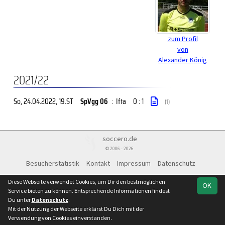
zum Profil
von
Alexander König
2021/22
So, 24.04.2022
, 19.ST
SpVgg 06
:
Ifta
0 : 1
(1)
soccero.de
© 2006 - 2026
Besucherstatistik
Kontakt
Impressum
Datenschutz
Diese Webseite verwendet Cookies, um Dir den bestmöglichen
OK
Service bieten zu können. Entsprechende Informationen findest
Du unter
Datenschutz
.
Mit der Nutzung der Webseite erklärst Du Dich mit der
Verwendung von Cookies einverstanden.