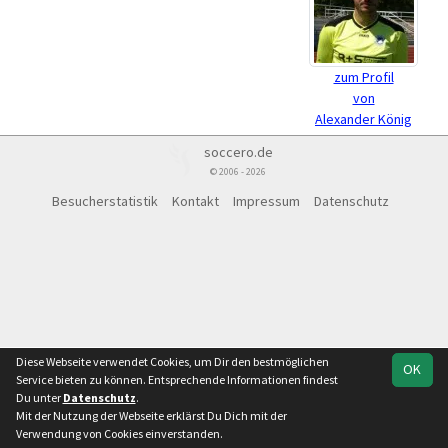
zum Profil
von
Alexander König
soccero.de
© 2006 - 2026
Besucherstatistik
Kontakt
Impressum
Datenschutz
Diese Webseite verwendet Cookies, um Dir den bestmöglichen
OK
Service bieten zu können. Entsprechende Informationen findest
Du unter
Datenschutz
.
Mit der Nutzung der Webseite erklärst Du Dich mit der
Verwendung von Cookies einverstanden.