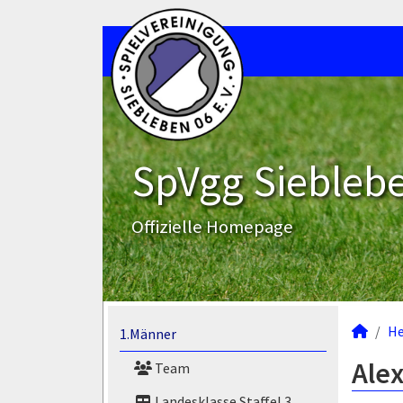
SpVgg Sieblebe
Offizielle Homepage
He
1.Männer
Alex
Team
Landesklasse Staffel 3