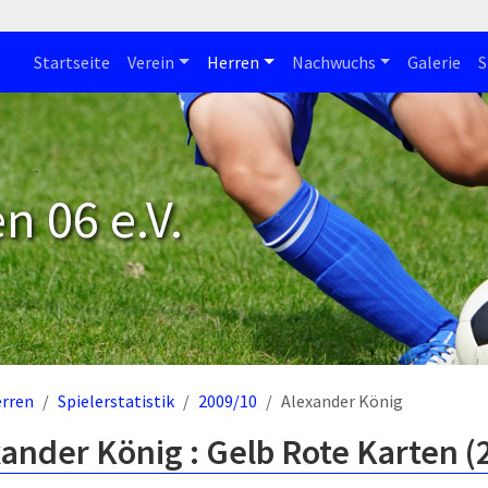
Startseite
Verein
Herren
Nachwuchs
Galerie
S
n 06 e.V.
rren
Spielerstatistik
2009/10
Alexander König
ander König : Gelb Rote Karten 