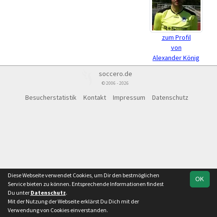
zum Profil
von
Alexander König
soccero.de
© 2006 - 2026
Besucherstatistik
Kontakt
Impressum
Datenschutz
Diese Webseite verwendet Cookies, um Dir den bestmöglichen
OK
Service bieten zu können. Entsprechende Informationen findest
Du unter
Datenschutz
.
Mit der Nutzung der Webseite erklärst Du Dich mit der
Verwendung von Cookies einverstanden.