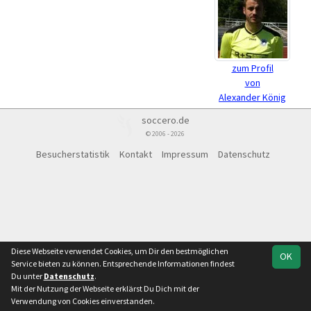
zum Profil
von
Alexander König
soccero.de
© 2006 - 2026
Besucherstatistik
Kontakt
Impressum
Datenschutz
Diese Webseite verwendet Cookies, um Dir den bestmöglichen
OK
Service bieten zu können. Entsprechende Informationen findest
Du unter
Datenschutz
.
Mit der Nutzung der Webseite erklärst Du Dich mit der
Verwendung von Cookies einverstanden.