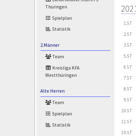
202
Thüringen
Spielplan
1.ST
Statistik
2.ST
3.ST
2.Männer
5.ST
Team
6.ST
Kreisliga KFA
Westthüringen
7.ST
8.ST
Alte Herren
9.ST
Team
10.ST
Spielplan
11.ST
Statistik
19.ST