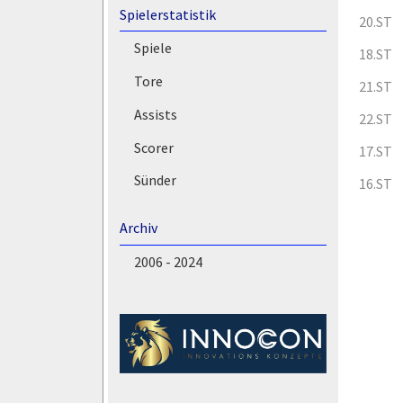
Spielerstatistik
20.ST
Spiele
18.ST
Tore
21.ST
Assists
22.ST
Scorer
17.ST
Sünder
16.ST
Archiv
2006 - 2024