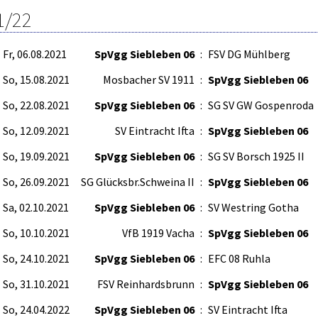
1/22
Fr, 06.08.2021
SpVgg Siebleben 06
:
FSV DG Mühlberg
So, 15.08.2021
Mosbacher SV 1911
:
SpVgg Siebleben 06
So, 22.08.2021
SpVgg Siebleben 06
:
SG SV GW Gospenroda
So, 12.09.2021
SV Eintracht Ifta
:
SpVgg Siebleben 06
So, 19.09.2021
SpVgg Siebleben 06
:
SG SV Borsch 1925 II
So, 26.09.2021
SG Glücksbr.Schweina II
:
SpVgg Siebleben 06
Sa, 02.10.2021
SpVgg Siebleben 06
:
SV Westring Gotha
So, 10.10.2021
VfB 1919 Vacha
:
SpVgg Siebleben 06
So, 24.10.2021
SpVgg Siebleben 06
:
EFC 08 Ruhla
So, 31.10.2021
FSV Reinhardsbrunn
:
SpVgg Siebleben 06
So, 24.04.2022
SpVgg Siebleben 06
:
SV Eintracht Ifta