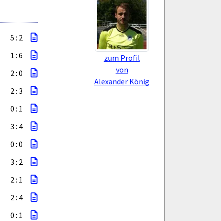
5 : 2
1 : 6
zum Profil
von
2 : 0
Alexander König
2 : 3
0 : 1
3 : 4
0 : 0
3 : 2
2 : 1
2 : 4
0 : 1