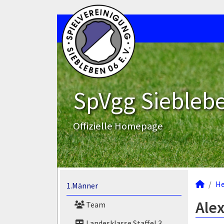
SpVgg Sieblebe
Offizielle Homepage
He
1.Männer
Alex
Team
Landesklasse Staffel 3