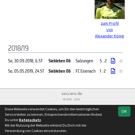
zum Profil
von
Alexander König
2018/19
So, 30.09.2018
, 6.ST
Siebleben 06
:
Salzungen
5 : 2
(1)
So, 05.05.2019
, 24.ST
Siebleben 06
:
FC Eisenach
1 : 2
(1)
soccero.de
© 2006 - 2026
Besucherstatistik
Kontakt
Impressum
Datenschutz
Diese Webseite verwendet Cookies, um Dir den bestmöglichen
OK
Service bieten zu können. Entsprechende Informationen findest
Du unter
Datenschutz
.
Mit der Nutzung der Webseite erklärst Du Dich mit der
Verwendung von Cookies einverstanden.