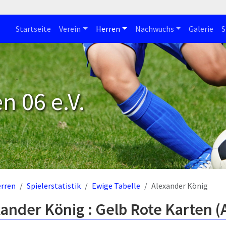
Startseite
Verein
Herren
Nachwuchs
Galerie
S
n 06 e.V.
rren
Spielerstatistik
Ewige Tabelle
Alexander König
ander König : Gelb Rote Karten (