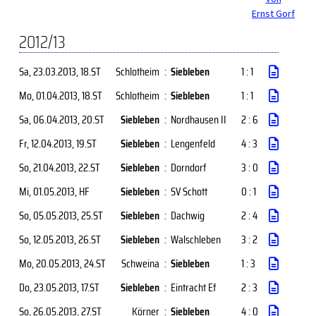
Ernst Gorf
2012/13
Sa, 23.03.2013
, 18.ST
Schlotheim
:
Siebleben
1 : 1
Mo, 01.04.2013
, 18.ST
Schlotheim
:
Siebleben
1 : 1
Sa, 06.04.2013
, 20.ST
Siebleben
:
Nordhausen II
2 : 6
Fr, 12.04.2013
, 19.ST
Siebleben
:
Lengenfeld
4 : 3
So, 21.04.2013
, 22.ST
Siebleben
:
Dorndorf
3 : 0
Mi, 01.05.2013
, HF
Siebleben
:
SV Schott
0 : 1
So, 05.05.2013
, 25.ST
Siebleben
:
Dachwig
2 : 4
So, 12.05.2013
, 26.ST
Siebleben
:
Walschleben
3 : 2
Mo, 20.05.2013
, 24.ST
Schweina
:
Siebleben
1 : 3
Do, 23.05.2013
, 17.ST
Siebleben
:
Eintracht Ef
2 : 3
So, 26.05.2013
, 27.ST
Körner
:
Siebleben
4 : 0