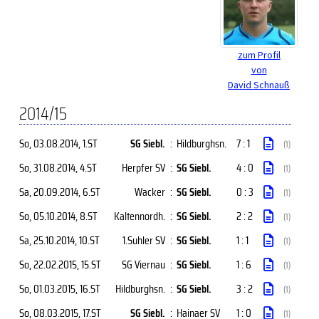
zum Profil
von
David Schnauß
2014/15
So, 03.08.2014
, 1.ST
SG Siebl.
:
Hildburghsn.
7 : 1
(1)
So, 31.08.2014
, 4.ST
Herpfer SV
:
SG Siebl.
4 : 0
(1)
Sa, 20.09.2014
, 6.ST
Wacker
:
SG Siebl.
0 : 3
(1)
So, 05.10.2014
, 8.ST
Kaltennordh.
:
SG Siebl.
2 : 2
(1)
Sa, 25.10.2014
, 10.ST
1.Suhler SV
:
SG Siebl.
1 : 1
(1)
So, 22.02.2015
, 15.ST
SG Viernau
:
SG Siebl.
1 : 6
(1)
So, 01.03.2015
, 16.ST
Hildburghsn.
:
SG Siebl.
3 : 2
(1)
So, 08.03.2015
, 17.ST
SG Siebl.
:
Hainaer SV
1 : 0
(1)