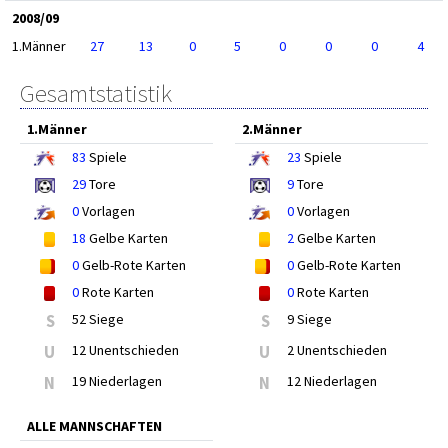
2008/09
1.Männer
27
13
0
5
0
0
0
4
Gesamtstatistik
1.Männer
2.Männer
83
Spiele
23
Spiele
29
Tore
9
Tore
0
Vorlagen
0
Vorlagen
18
Gelbe Karten
2
Gelbe Karten
0
Gelb-Rote Karten
0
Gelb-Rote Karten
0
Rote Karten
0
Rote Karten
S
52 Siege
S
9 Siege
U
12 Unentschieden
U
2 Unentschieden
N
19 Niederlagen
N
12 Niederlagen
ALLE MANNSCHAFTEN