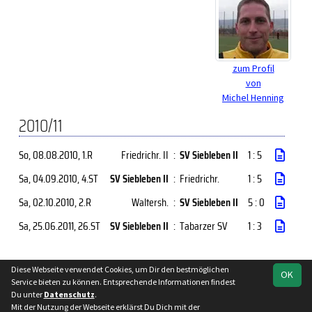
zum Profil
von
Michel Henning
2010/11
So, 08.08.2010
, 1.R
Friedrichr. II
:
SV Siebleben II
1 : 5
Sa, 04.09.2010
, 4.ST
SV Siebleben II
:
Friedrichr.
1 : 5
Sa, 02.10.2010
, 2.R
Waltersh.
:
SV Siebleben II
5 : 0
Sa, 25.06.2011
, 26.ST
SV Siebleben II
:
Tabarzer SV
1 : 3
Diese Webseite verwendet Cookies, um Dir den bestmöglichen
OK
soccero.de
Service bieten zu können. Entsprechende Informationen findest
© 2006 - 2026
Du unter
Datenschutz
.
Mit der Nutzung der Webseite erklärst Du Dich mit der