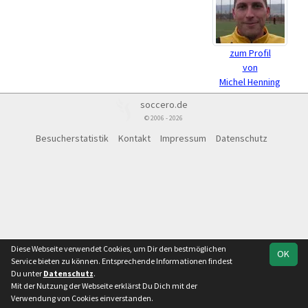
zum Profil
von
Michel Henning
soccero.de
© 2006 - 2026
Besucherstatistik
Kontakt
Impressum
Datenschutz
Diese Webseite verwendet Cookies, um Dir den bestmöglichen
OK
Service bieten zu können. Entsprechende Informationen findest
Du unter
Datenschutz
.
Mit der Nutzung der Webseite erklärst Du Dich mit der
Verwendung von Cookies einverstanden.