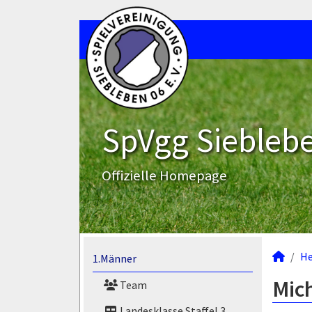
SpVgg Sieblebe
Offizielle Homepage
He
1.Männer
Mich
Team
Landesklasse Staffel 3