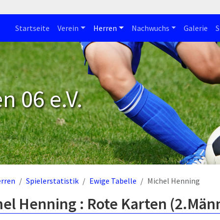
Startseite
Verein
Herren
Nachwuchs
Galerie
S
n 06 e.V.
rren
Spielerstatistik
Ewige Tabelle
Michel Henning
el Henning : Rote Karten (2.Män