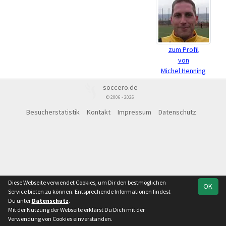
zum Profil
von
Michel Henning
soccero.de
© 2006 - 2026
Besucherstatistik
Kontakt
Impressum
Datenschutz
Diese Webseite verwendet Cookies, um Dir den bestmöglichen
OK
Service bieten zu können. Entsprechende Informationen findest
Du unter
Datenschutz
.
Mit der Nutzung der Webseite erklärst Du Dich mit der
Verwendung von Cookies einverstanden.