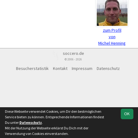
zum Profil
von
Michel Henning
soccero.de
© 2006 - 2026
Besucherstatistik
Kontakt
Impressum
Datenschutz
Diese Webseite verwendet Cookies, um Dir den bestmöglichen
OK
Service bieten zu können. Entsprechende Informationen findest
Du unter
Datenschutz
.
Mit der Nutzung der Webseite erklärst Du Dich mit der
Verwendung von Cookies einverstanden.