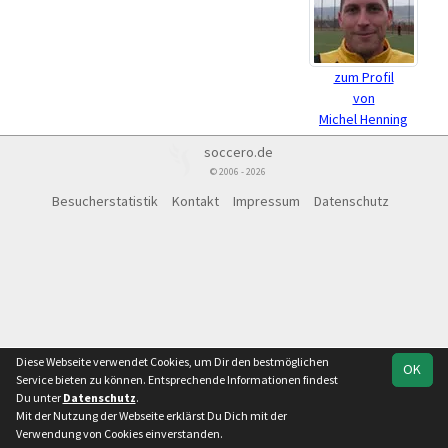
zum Profil
von
Michel Henning
soccero.de
© 2006 - 2026
Besucherstatistik
Kontakt
Impressum
Datenschutz
Diese Webseite verwendet Cookies, um Dir den bestmöglichen
OK
Service bieten zu können. Entsprechende Informationen findest
Du unter
Datenschutz
.
Mit der Nutzung der Webseite erklärst Du Dich mit der
Verwendung von Cookies einverstanden.