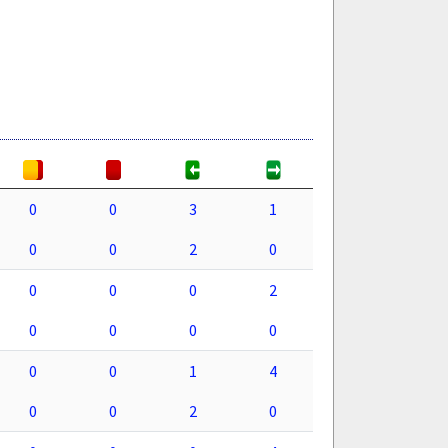
0
0
3
1
0
0
2
0
0
0
0
2
0
0
0
0
0
0
1
4
0
0
2
0