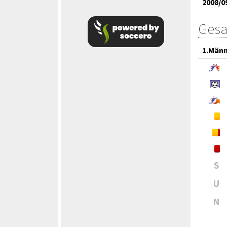
2008/0
Gesa
1.Män
S
U
N