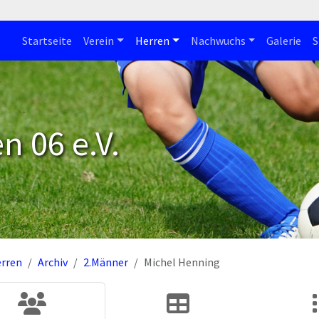
Startseite
Verein
Herren
Nachwuchs
Galerie
S
n 06 e.V.
rren
Archiv
2.Männer
Michel Henning