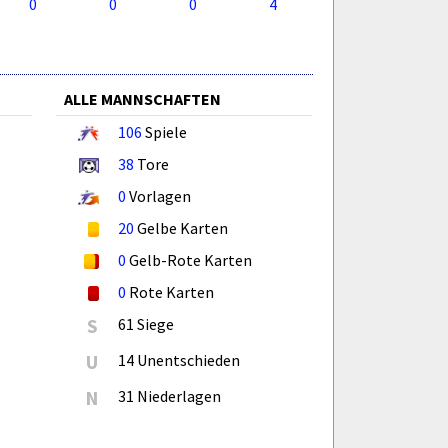
0
0
0
4
ALLE MANNSCHAFTEN
106
Spiele
38
Tore
0
Vorlagen
20
Gelbe Karten
0
Gelb-Rote Karten
0
Rote Karten
S
61 Siege
U
14 Unentschieden
N
31 Niederlagen