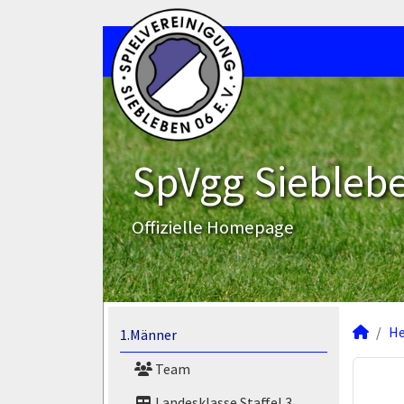
SpVgg Sieblebe
Offizielle Homepage
He
1.Männer
Team
Landesklasse Staffel 3