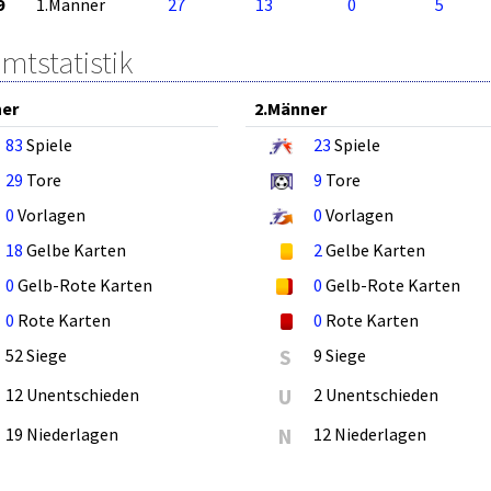
9
1.Männer
27
13
0
5
mtstatistik
ner
2.Männer
83
Spiele
23
Spiele
29
Tore
9
Tore
0
Vorlagen
0
Vorlagen
18
Gelbe Karten
2
Gelbe Karten
0
Gelb-Rote Karten
0
Gelb-Rote Karten
0
Rote Karten
0
Rote Karten
52 Siege
S
9 Siege
12 Unentschieden
U
2 Unentschieden
19 Niederlagen
N
12 Niederlagen