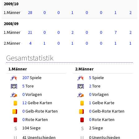
2009/10
1.Männer
28
0
0
1
0
0
1
2
2008/09
1.Männer
21
0
0
2
0
0
7
2
2.Männer
4
1
0
1
0
0
1
1
Gesamtstatistik
1.Männer
2.Männer
207
Spiele
5
Spiele
5
Tore
2
Tore
0
Vorlagen
0
Vorlagen
12
Gelbe Karten
1
Gelbe Karte
0
Gelb-Rote Karten
0
Gelb-Rote Karten
0
Rote Karten
0
Rote Karten
S
104 Siege
S
2 Siege
U
41 Unentschieden
U
0 Unentschieden