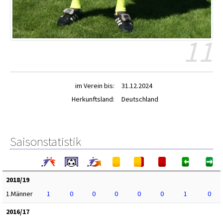
11
im Verein bis:
31.12.2024
Herkunftsland:
Deutschland
Saisonstatistik
2018/19
1.Männer
1
0
0
0
0
0
1
0
2016/17