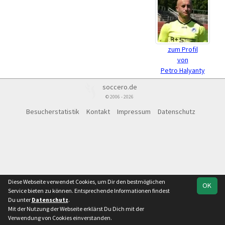
zum Profil
von
Petro Halyanty
soccero.de
© 2006 - 2026
Besucherstatistik
Kontakt
Impressum
Datenschutz
Diese Webseite verwendet Cookies, um Dir den bestmöglichen
OK
Service bieten zu können. Entsprechende Informationen findest
Du unter
Datenschutz
.
Mit der Nutzung der Webseite erklärst Du Dich mit der
Verwendung von Cookies einverstanden.