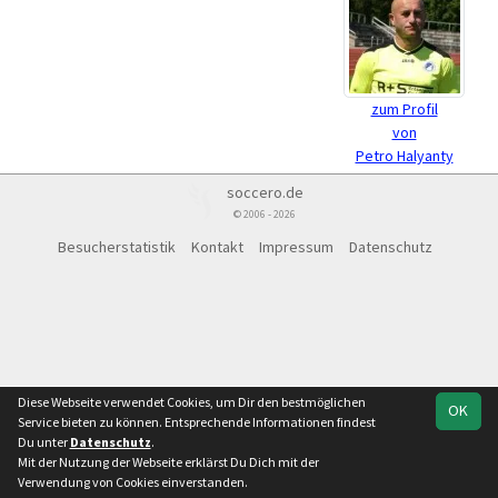
zum Profil
von
Petro Halyanty
soccero.de
© 2006 - 2026
Besucherstatistik
Kontakt
Impressum
Datenschutz
Diese Webseite verwendet Cookies, um Dir den bestmöglichen
OK
Service bieten zu können. Entsprechende Informationen findest
Du unter
Datenschutz
.
Mit der Nutzung der Webseite erklärst Du Dich mit der
Verwendung von Cookies einverstanden.