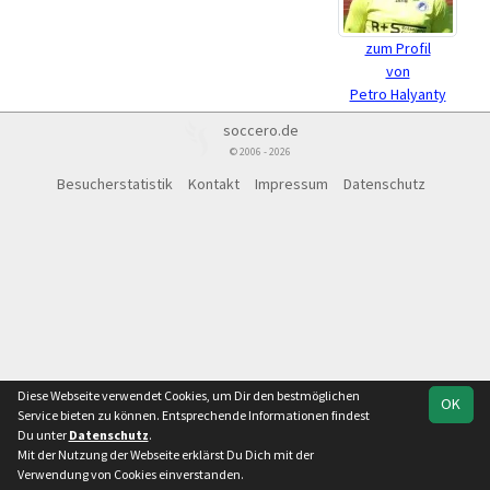
zum Profil
von
Petro Halyanty
soccero.de
© 2006 - 2026
Besucherstatistik
Kontakt
Impressum
Datenschutz
Diese Webseite verwendet Cookies, um Dir den bestmöglichen
OK
Service bieten zu können. Entsprechende Informationen findest
Du unter
Datenschutz
.
Mit der Nutzung der Webseite erklärst Du Dich mit der
Verwendung von Cookies einverstanden.