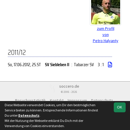
zum Profil
von
Petro Halyanty
2011/12
So, 17.06.2012
, 25.ST
SV Siebleben II
:
Tabarzer SV
3 : 1
soccero.de
© 2006 - 2026
Besucherstatistik
Kontakt
Impressum
Datenschutz
Diese Webseite verwendet Cookies, um Dir den bestmöglichen
OK
Service bieten zu können. Entsprechende Informationen findest
Du unter
Datenschutz
.
Mit der Nutzung der Webseite erklärst Du Dich mit der
Verwendung von Cookies einverstanden.