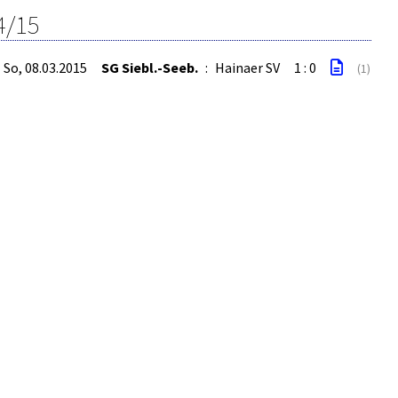
4/15
So, 08.03.2015
SG Siebl.-Seeb.
:
Hainaer SV
1 : 0
(1)