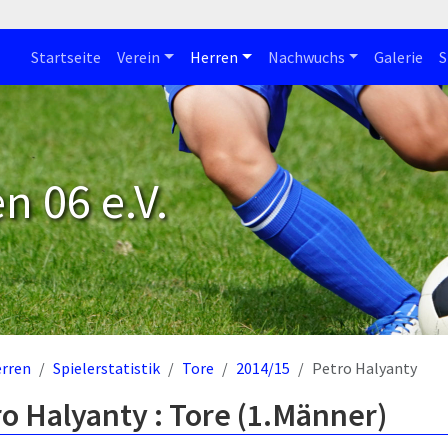
Startseite
Verein
Herren
Nachwuchs
Galerie
S
n 06 e.V.
rren
Spielerstatistik
Tore
2014/15
Petro Halyanty
o Halyanty : Tore (1.Männer)