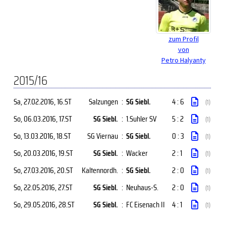
zum Profil
von
Petro Halyanty
2015/16
Sa, 27.02.2016
, 16.ST
Salzungen
:
SG Siebl.
4 : 6
(1)
So, 06.03.2016
, 17.ST
SG Siebl.
:
1.Suhler SV
5 : 2
(1)
So, 13.03.2016
, 18.ST
SG Viernau
:
SG Siebl.
0 : 3
(1)
So, 20.03.2016
, 19.ST
SG Siebl.
:
Wacker
2 : 1
(1)
So, 27.03.2016
, 20.ST
Kaltennordh.
:
SG Siebl.
2 : 0
(1)
So, 22.05.2016
, 27.ST
SG Siebl.
:
Neuhaus-S.
2 : 0
(1)
So, 29.05.2016
, 28.ST
SG Siebl.
:
FC Eisenach II
4 : 1
(1)