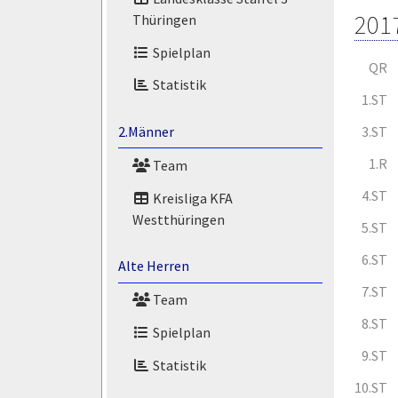
201
Thüringen
Spielplan
QR
Statistik
1.ST
3.ST
2.Männer
1.R
Team
4.ST
Kreisliga KFA
Westthüringen
5.ST
6.ST
Alte Herren
7.ST
Team
8.ST
Spielplan
9.ST
Statistik
10.ST