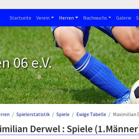
Startseite
Verein
Herren
Nachwuchs
Galerie
S
n 06 e.V.
rren
Spielerstatistik
Spiele
Ewige Tabelle
Maximilian 
milian Derwel : Spiele (1.Männer