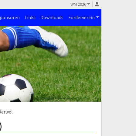
WM 2026
ponsoren
Links
Downloads
Förderverein
Derwel
)