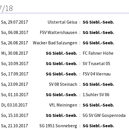
7/18
Sa, 29.07.2017
Ulstertal Geisa
:
SG Siebl.-Seeb.
So, 06.08.2017
FSV Waltershausen
:
SG Siebl.-Seeb.
Sa, 26.08.2017
Wacker Bad Salzungen
:
SG Siebl.-Seeb.
Mi, 30.08.2017
SG Siebl.-Seeb.
:
FC Fahner Höhe
So, 10.09.2017
SG Siebl.-Seeb.
:
SV Trusetal 05
So, 17.09.2017
SG Siebl.-Seeb.
:
FSV 04 Viernau
Sa, 23.09.2017
SV 08 Steinach
:
SG Siebl.-Seeb.
So, 01.10.2017
SG Siebl.-Seeb.
:
1.Suhler SV 06
Di, 03.10.2017
VfL Meiningen
:
SG Siebl.-Seeb.
So, 15.10.2017
SG Siebl.-Seeb.
:
SG SV GW Gospenroda
Sa, 21.10.2017
SG 1951 Sonneberg
:
SG Siebl.-Seeb.