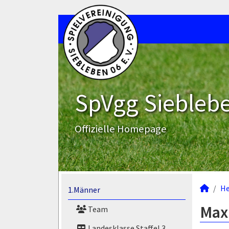
SpVgg Sieblebe
Offizielle Homepage
He
1.Männer
Maxi
Team
Landesklasse Staffel 3