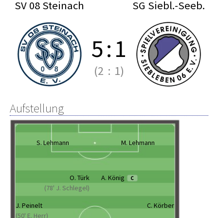
SV 08 Steinach
SG Siebl.-Seeb.
5
:
1
(2
:
1)
Aufstellung
S. Lehmann
M. Lehmann
O. Türk
A. König
C
(78' J. Schlegel)
J. Peinelt
C. Körber
(50' E. Herr)