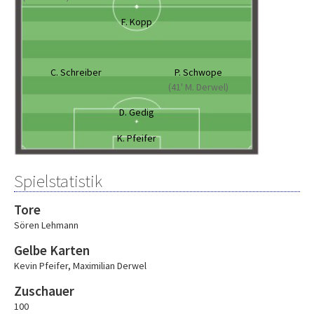
F. Kopp
C. Schreiber
P. Schwope
(41' M. Derwel)
D. Gedig
K. Pfeifer
Spielstatistik
Tore
Sören Lehmann
Gelbe Karten
Kevin Pfeifer
,
Maximilian Derwel
Zuschauer
100