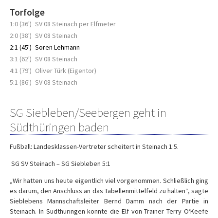
Torfolge
1:0 (36')
SV 08 Steinach per Elfmeter
2:0 (38')
SV 08 Steinach
2:1 (45')
Sören Lehmann
3:1 (62')
SV 08 Steinach
4:1 (79')
Oliver Türk (Eigentor)
5:1 (86')
SV 08 Steinach
SG Siebleben/Seebergen geht in
Südthüringen baden
Fußball: Landesklassen-Vertreter scheitert in
Steinach
1:5.
SG SV
Steinach
– SG Siebleben 5:1
„Wir hatten uns
heute
eigentlich viel vorgenommen. Schließlich ging
es darum, den Anschluss an das Tabellenmittelfeld zu halten“, sagte
Sieblebens Mannschaftsleiter Bernd Damm nach der Partie in
Steinach. In Südthüringen konnte die Elf von Trainer Terry O‘Keefe