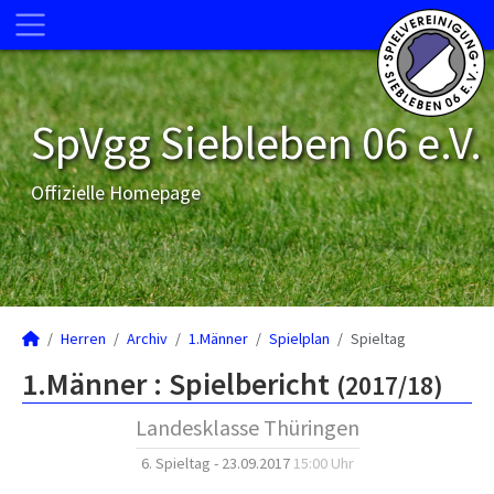
SpVgg Siebleben 06 e.V.
Offizielle Homepage
Herren
Archiv
1.Männer
Spielplan
Spieltag
1.Männer :
Spielbericht
(2017/18)
Landesklasse Thüringen
6. Spieltag - 23.09.2017
15:00 Uhr