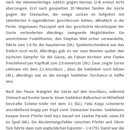
nach der Heimniederlage zuletzt gegen
Viernau
(2:4) erneut nicht
überzeugen. Erst nach gespielten 20 Minuten fanden die Gäste
gegen die Steinacher, die einige Lücken im Aufgebot mit
talentierten A-Jugendlichen geschlossen hatten, allmählich in die
Partie. Ungenaues Passspiel und das geschickte Abseitsspiel der
Gäste verhinderten allerdings zwingende Möglichkeiten. Ein
umstrittener Foulelfmeter, den Stephan Wild sicher verwandelte,
führte zum 1:0 für die Hausherren (36.). Spielentscheidend war das
freilich noch nicht. Allerdings gab es nur zwei Minuten später den
nächsten Dämpfer für die Gäste, als Fabian Kirchner eine Flanke
freistehend per Kopfball zum 2:0 einnetzte (38.). Zwar zeigte
Sören
Lehmann mit dem 2:1-Anschluss , dass die Siebleber noch lebten
(45.), allerdings war es die einzige Siebleber Torchance in Hälfte
eins.
Nach der Pause drängten die Gäste auf den Anschluss, während
Steinach
auf Konter lauerte. Einen Siebleber Ballverlust im Mittelfeld
bestrafte Scheler-Stöhr mit dem 3:1 (62.). Felix
Kopp
scheiterte
anschließend knapp per Kopf vorm Steinacher Kasten. Sieblebens
Keeper Kevin Pfeifer hielt kurz darauf mit starker Parade seine Elf
im Spiel (66.). Ein Abstimmungsfehler zwischen Pfeifer und Oliver
Türk führte dann zum unglücklichen Eigentor – 1:4 (79.). Damit war die