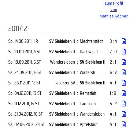
zum Profil
von
Mathias Köcher
2011/12
So, 14.08.2011
, 1.R
SV Siebleben II
:
Mechterstädt
3 : 4
Sa, 10.09.2011
, 4.ST
SV Siebleben II
:
Dachwig II
7 : 0
So, 18.09.2011
, 5.ST
Wandersleben
:
SV Siebleben II
2 : 1
Sa, 24.09.2011
, 6.ST
SV Siebleben II
:
Waltersh.
6 : 2
Sa, 26.11.2011
, 12.ST
Tabarzer SV
:
SV Siebleben II
4 : 1
So, 04.12.2011
, 13.ST
SV Siebleben II
:
Remstädt
1 : 8
So, 11.12.2011
, 14.ST
SV Siebleben II
:
Tambach
5 : 2
Sa, 21.04.2012
, 18.ST
SV Siebleben II
:
Wandersleben
4 : 1
Sa, 02.06.2012
, 23.ST
SV Siebleben II
:
Apfelstädt
4 : 1