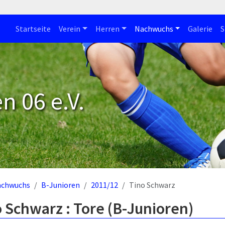
Startseite
Verein
Herren
Nachwuchs
Galerie
S
n 06 e.V.
achwuchs
B-Junioren
2011/12
Tino Schwarz
 Schwarz : Tore (B-Junioren)