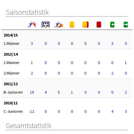
Saisonstatistik
2014/15
1.Männer
3
0
0
0
0
0
3
0
2013/14
1.Männer
1
0
0
0
0
0
0
1
2.Männer
2
0
0
0
0
0
2
0
2011/12
B-Junioren
18
4
5
1
0
0
0
2
2010/11
C-Junioren
12
0
0
0
0
0
4
3
Gesamtstatistik