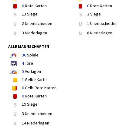
0
Rote Karten
0
Rote Karten
S
13 Siege
S
3 Siege
U
2 Unentschieden
U
1 Unentschieden
N
3 Niederlagen
N
8 Niederlagen
ALLE MANNSCHAFTEN
36
Spiele
4
Tore
5
Vorlagen
1
Gelbe Karte
0
Gelb-Rote Karten
0
Rote Karten
S
19 Siege
U
3 Unentschieden
N
14 Niederlagen