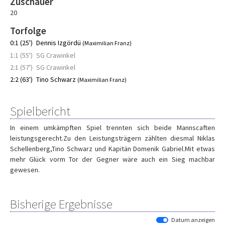
Zuschauer
20
Torfolge
0:1 (25')
Dennis Izgördü
(Maximilian Franz)
1:1 (55')
SG Crawinkel
2:1 (57')
SG Crawinkel
2:2 (63')
Tino Schwarz
(Maximilian Franz)
Spielbericht
In einem umkämpften Spiel trennten sich beide Mannscaften
leistungsgerecht.Zu den Leistungsträgern zählten diesmal Niklas
Schellenberg,Tino Schwarz und Kapitän Domenik Gabriel.Mit etwas
mehr Glück vorm Tor der Gegner wäre auch ein Sieg machbar
gewesen.
Bisherige Ergebnisse
Datum anzeigen