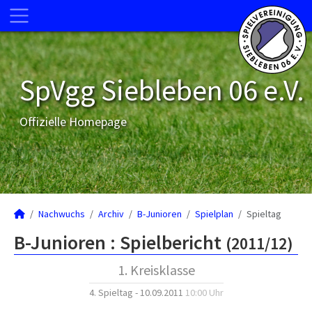
SpVgg Siebleben 06 e.V.
Offizielle Homepage
Nachwuchs
Archiv
B-Junioren
Spielplan
Spieltag
B-Junioren :
Spielbericht
(2011/12)
1. Kreisklasse
4. Spieltag - 10.09.2011
10:00 Uhr