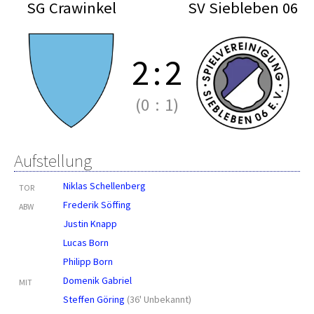
SG Crawinkel
SV Siebleben 06
2
:
2
(0
:
1)
Aufstellung
Niklas Schellenberg
TOR
Frederik Söffing
ABW
Justin Knapp
Lucas Born
Philipp Born
Domenik Gabriel
MIT
Steffen Göring
(
36' Unbekannt
)