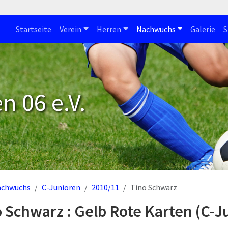
Startseite
Verein
Herren
Nachwuchs
Galerie
S
n 06 e.V.
achwuchs
C-Junioren
2010/11
Tino Schwarz
 Schwarz : Gelb Rote Karten (C-J