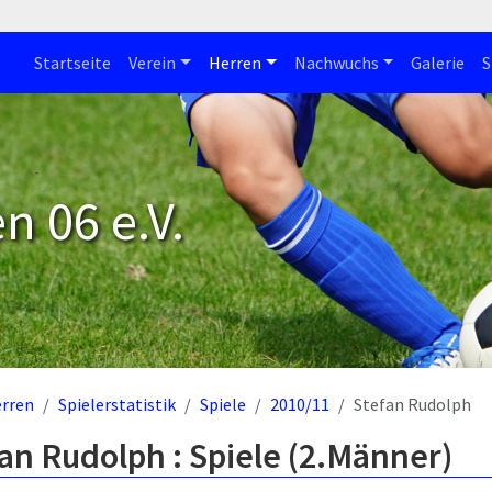
Startseite
Verein
Herren
Nachwuchs
Galerie
S
n 06 e.V.
rren
Spielerstatistik
Spiele
2010/11
Stefan Rudolph
an Rudolph : Spiele (2.Männer)