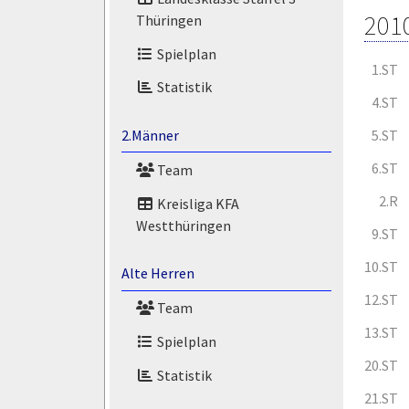
201
Thüringen
Spielplan
1.ST
Statistik
4.ST
5.ST
2.Männer
6.ST
Team
2.R
Kreisliga KFA
Westthüringen
9.ST
10.ST
Alte Herren
12.ST
Team
13.ST
Spielplan
20.ST
Statistik
21.ST