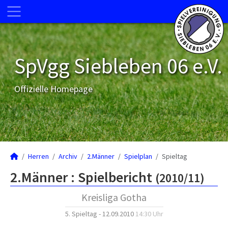
SpVgg Siebleben 06 e.V.
Offizielle Homepage
Herren
Archiv
2.Männer
Spielplan
Spieltag
2.Männer :
Spielbericht
(2010/11)
Kreisliga Gotha
5. Spieltag - 12.09.2010
14:30 Uhr