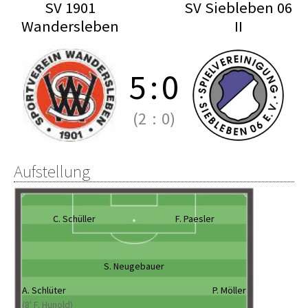
SV 1901
SV Siebleben 06
Wandersleben
II
5
:
0
(2
:
0)
Aufstellung
C. Schüller
F. Paesler
S. Neugebauer
A. Schlüter
P. Möller
(8' F. Hunold)