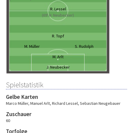
R. Lessel
(69' H. Neubecker)
R. Topf
M. Müller
S. Rudolph
M. Arlt
J. Neubecker
Spielstatistik
Gelbe Karten
Marco Müller
,
Manuel Arlt
,
Richard Lessel
,
Sebastian Neugebauer
Zuschauer
60
Torfolge