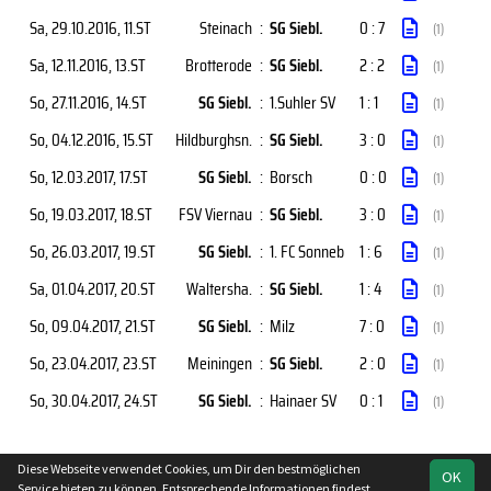
Sa, 29.10.2016
, 11.ST
Steinach
:
SG Siebl.
0 : 7
(1)
Sa, 12.11.2016
, 13.ST
Brotterode
:
SG Siebl.
2 : 2
(1)
So, 27.11.2016
, 14.ST
SG Siebl.
:
1.Suhler SV
1 : 1
(1)
So, 04.12.2016
, 15.ST
Hildburghsn.
:
SG Siebl.
3 : 0
(1)
So, 12.03.2017
, 17.ST
SG Siebl.
:
Borsch
0 : 0
(1)
So, 19.03.2017
, 18.ST
FSV Viernau
:
SG Siebl.
3 : 0
(1)
So, 26.03.2017
, 19.ST
SG Siebl.
:
1. FC Sonneb
1 : 6
(1)
Sa, 01.04.2017
, 20.ST
Waltersha.
:
SG Siebl.
1 : 4
(1)
So, 09.04.2017
, 21.ST
SG Siebl.
:
Milz
7 : 0
(1)
So, 23.04.2017
, 23.ST
Meiningen
:
SG Siebl.
2 : 0
(1)
So, 30.04.2017
, 24.ST
SG Siebl.
:
Hainaer SV
0 : 1
(1)
Diese Webseite verwendet Cookies, um Dir den bestmöglichen
OK
soccero.de
Service bieten zu können. Entsprechende Informationen findest