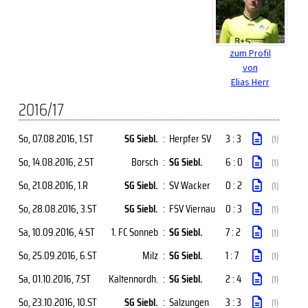
zum Profil
von
Elias Herr
2016/17
So, 07.08.2016
, 1.ST
SG Siebl.
:
Herpfer SV
3 : 3
(1)
So, 14.08.2016
, 2.ST
Borsch
:
SG Siebl.
6 : 0
(1)
So, 21.08.2016
, 1.R
SG Siebl.
:
SV Wacker
0 : 2
(1)
So, 28.08.2016
, 3.ST
SG Siebl.
:
FSV Viernau
0 : 3
(1)
Sa, 10.09.2016
, 4.ST
1. FC Sonneb
:
SG Siebl.
7 : 2
(1)
So, 25.09.2016
, 6.ST
Milz
:
SG Siebl.
1 : 7
(1)
Sa, 01.10.2016
, 7.ST
Kaltennordh.
:
SG Siebl.
2 : 4
(1)
So, 23.10.2016
, 10.ST
SG Siebl.
:
Salzungen
3 : 3
(1)