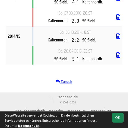
4 : 1
SG Siebl.
Kaltennordh.
So, 27.03.2016
, 20.ST
2 : 0
Kaltennordh.
SG Siebl.
So, 05.10.2014
, 8.ST
2014/15
2 : 2
Kaltennordh.
SG Siebl.
So, 26.04.2015
, 23.ST
5 : 1
SG Siebl.
Kaltennordh.
Zurück
soccero.de
© 2006 - 2026
Besucherstatistik
Kontakt
Impressum
Datenschutz
Diese Webseite verwendet Cookies, um Dir den bestmöglichen
OK
Service bieten zu können. Entsprechende Informationen findest
Du unter
Datenschutz
.