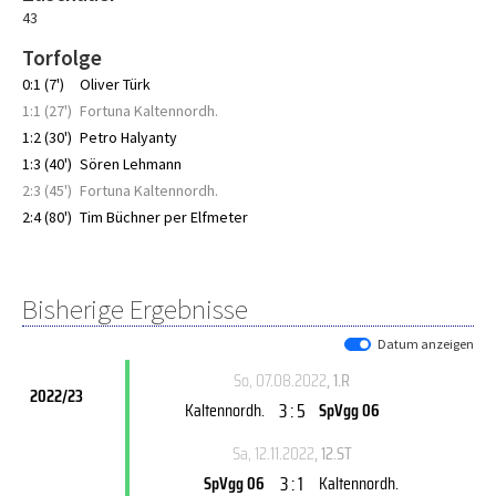
43
Torfolge
0:1 (7')
Oliver Türk
1:1 (27')
Fortuna Kaltennordh.
1:2 (30')
Petro Halyanty
1:3 (40')
Sören Lehmann
2:3 (45')
Fortuna Kaltennordh.
2:4 (80')
Tim Büchner per Elfmeter
Bisherige Ergebnisse
Datum anzeigen
So, 07.08.2022
, 1.R
2022/23
3 : 5
Kaltennordh.
SpVgg 06
Sa, 12.11.2022
, 12.ST
3 : 1
SpVgg 06
Kaltennordh.