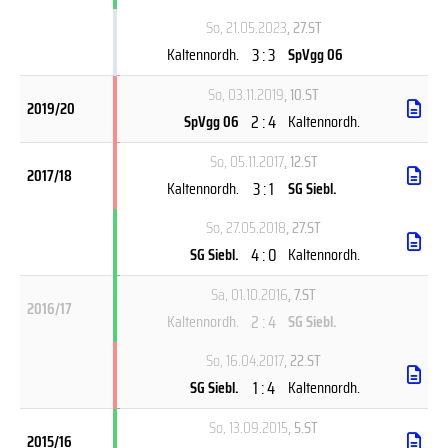
So, 21.05.2023
, 27.ST
3 : 3
Kaltennordh.
SpVgg 06
So, 03.11.2019
, 10.ST
2019/20
2 : 4
SpVgg 06
Kaltennordh.
So, 05.11.2017
, 12.ST
2017/18
3 : 1
Kaltennordh.
SG Siebl.
So, 27.05.2018
, 27.ST
4 : 0
SG Siebl.
Kaltennordh.
Sa, 01.10.2016
, 7.ST
2016/17
2 : 4
Kaltennordh.
SG Siebl.
So, 16.04.2017
, 22.ST
1 : 4
SG Siebl.
Kaltennordh.
So, 13.09.2015
, 5.ST
2015/16