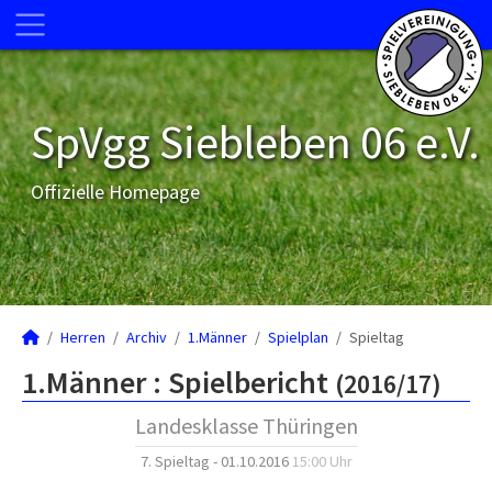
SpVgg Siebleben 06 e.V.
Offizielle Homepage
Herren
Archiv
1.Männer
Spielplan
Spieltag
1.Männer :
Spielbericht
(2016/17)
Landesklasse Thüringen
7. Spieltag - 01.10.2016
15:00 Uhr