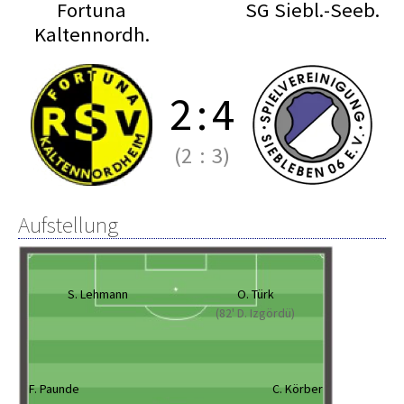
Fortuna
SG Siebl.-Seeb.
Kaltennordh.
2
:
4
(2
:
3)
Aufstellung
S. Lehmann
O. Türk
(82' D. Izgördü)
F. Paunde
C. Körber