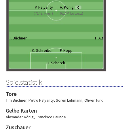
P. Halyanty
A. König
C
(71' E. Herr)
(61' P. Lotosz)
T. Büchner
F. Alt
C. Schreiber
F. Kopp
J. Schorch
Spielstatistik
Tore
Tim Büchner
,
Petro Halyanty
,
Sören Lehmann
,
Oliver Türk
Gelbe Karten
Alexander König
,
Francisco Paunde
Zuschauer