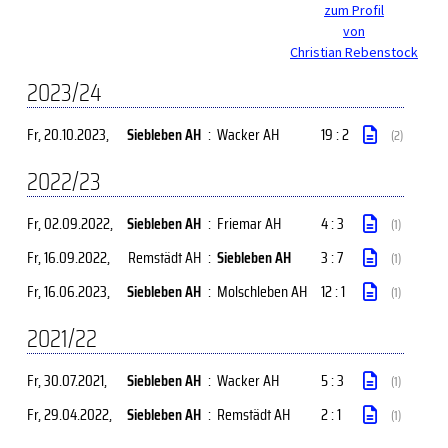
zum Profil
von
Christian Rebenstock
2023/24
Fr, 20.10.2023
,
Siebleben AH
:
Wacker AH
19 : 2
(2)
2022/23
Fr, 02.09.2022
,
Siebleben AH
:
Friemar AH
4 : 3
(1)
Fr, 16.09.2022
,
Remstädt AH
:
Siebleben AH
3 : 7
(1)
Fr, 16.06.2023
,
Siebleben AH
:
Molschleben AH
12 : 1
(1)
2021/22
Fr, 30.07.2021
,
Siebleben AH
:
Wacker AH
5 : 3
(1)
Fr, 29.04.2022
,
Siebleben AH
:
Remstädt AH
2 : 1
(1)