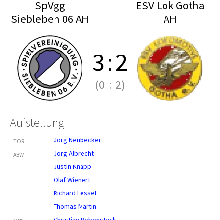
SpVgg
ESV Lok Gotha
Siebleben 06 AH
AH
3
:
2
(0
:
2)
Aufstellung
Jörg Neubecker
TOR
Jörg Albrecht
ABW
Justin Knapp
Olaf Wienert
Richard Lessel
Thomas Martin
Christian Rebenstock