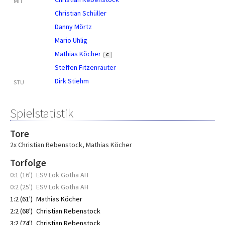
MIT
Christian Schüller
Danny Mörtz
Mario Uhlig
Mathias Köcher
C
Steffen Fitzenräuter
Dirk Stiehm
STU
Spielstatistik
Tore
2x Christian Rebenstock
,
Mathias Köcher
Torfolge
0:1 (16')
ESV Lok Gotha AH
0:2 (25')
ESV Lok Gotha AH
1:2 (61')
Mathias Köcher
2:2 (68')
Christian Rebenstock
3:2 (74')
Christian Rebenstock