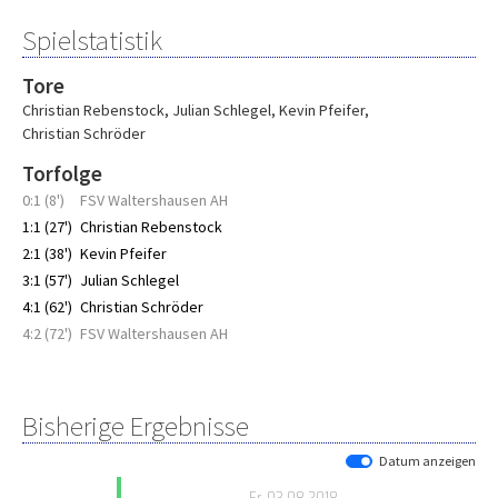
Spielstatistik
Tore
Christian Rebenstock
,
Julian Schlegel
,
Kevin Pfeifer
,
Christian Schröder
Torfolge
0:1 (8')
FSV Waltershausen AH
1:1 (27')
Christian Rebenstock
2:1 (38')
Kevin Pfeifer
3:1 (57')
Julian Schlegel
4:1 (62')
Christian Schröder
4:2 (72')
FSV Waltershausen AH
Bisherige Ergebnisse
Datum anzeigen
Fr, 03.08.2018
,