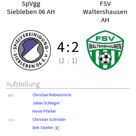
SpVgg
FSV
Siebleben 06 AH
Waltershausen
AH
4
:
2
(2
:
1)
Aufstellung
Christian Rebenstock
MIT
Julian Schlegel
Kevin Pfeifer
Christian Schröder
STU
Dirk Stiehm
C