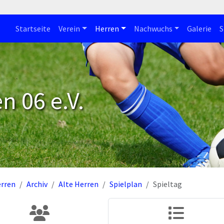
Startseite
Verein
Herren
Nachwuchs
Galerie
S
n 06 e.V.
rren
Archiv
Alte Herren
Spielplan
Spieltag