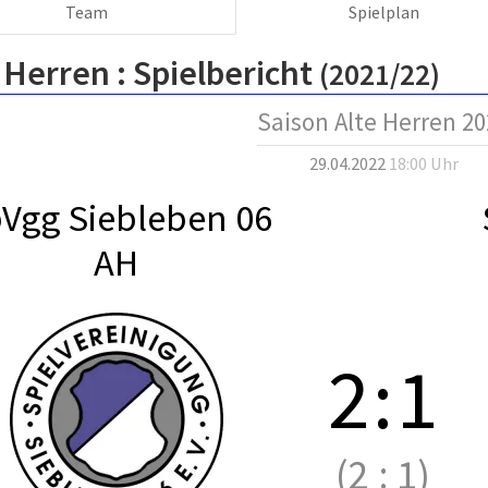
Team
Spielplan
 Herren :
Spielbericht
(2021/22)
Saison Alte Herren 20
29.04.2022
18:00 Uhr
Vgg Siebleben 06
AH
2
:
1
(2
:
1)