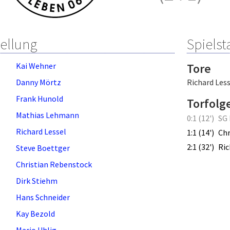
tellung
Spielsta
Kai Wehner
Tore
Danny Mörtz
Richard Less
Frank Hunold
Torfolg
Mathias Lehmann
0:1 (12')
SG
Richard Lessel
1:1 (14')
Chr
2:1 (32')
Ric
Steve Boettger
Christian Rebenstock
Dirk Stiehm
Hans Schneider
Kay Bezold
Mario Uhlig