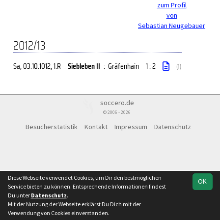
zum Profil
von
Sebastian Neugebauer
2012/13
Sa, 03.10.1012
, 1.R
Siebleben II
:
Gräfenhain
1 : 2
(1)
soccero.de
© 2006 - 2026
Besucherstatistik
Kontakt
Impressum
Datenschutz
Diese Webseite verwendet Cookies, um Dir den bestmöglichen
OK
Service bieten zu können. Entsprechende Informationen findest
Du unter
Datenschutz
.
Mit der Nutzung der Webseite erklärst Du Dich mit der
Verwendung von Cookies einverstanden.